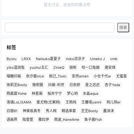
暂无讨论，说说你的看法吧
标签
Byoru
LRXX
Natsuko夏夏子
rioko凉凉子
Umeko J
vmb
yiko湿润兔
yuuhui玉汇
ZinieQ
丽柜
咬一口兔娘
唐安琪
喵糖印画
奈汐酱nice
妲己_Toxic
安然anran
小仓千代w
尤蜜荟
徐莉芝Booty
微密圈
抖娘-利世
日奈娇
星之迟迟
杏子Yada
杨晨晨Yome
林星阑
桜井宁宁
梦心玥
水淼aqua
洛璃LoLiSAMA
爱尤物(尤果网)
王雨纯
王馨瑶yanni
玥儿玥er
白银81
神楽坂真冬
秀人网
精选单套
芝芝Booty
蠢沫沫
语画界
陆萱萱
雅拉伊
雨波_HaneAme
鱼子酱Fish