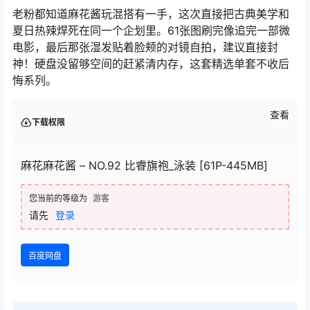
老粉都知道麻花酱玩混搭有一手，这次直接把古典美学和
夏日热辣焊死在同一个企划里。61张图刷完像追完一部微
电影，最后那张湿发贴着脸颊的对镜自拍，建议直接封
神！硬盘没留够空间的赶紧清内存，这套精选单套不收后
悔系列。
查看
下载权限
麻花麻花酱 – NO.92 比睿旗袍_泳装 [61P-445MB]
您当前的等级为
游客
请先
登录
百度网盘