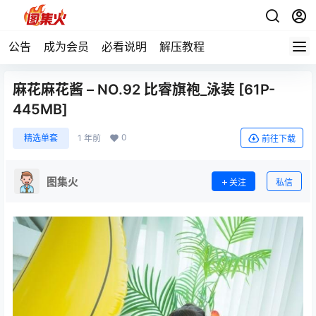
公告
成为会员
必看说明
解压教程
麻花麻花酱 – NO.92 比睿旗袍_泳装 [61P-
445MB]
0
精选单套
1 年前
前往下载
图集火
关注
私信