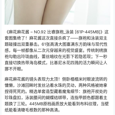
《麻花麻花酱 – NO.92 比睿旗袍_泳装 [61P-445MB]》这
套图集绝了！麻花酱这次直接杀疯了——旗袍和泳装双主
题碰撞出双重暴击。61张高清大图塞满东方韵味与现代性
感，每一帧都像从二次元穿越来的视觉盛宴。传统刺绣旗
袍勾勒出玲珑曲线，蕾丝暗纹在光影下若隐若现；下一秒
直接切换热带海岛模式，比基尼水花四溅的活力瞬间让人
挪不开眼。
麻花麻花酱的镜头表现力太顶！侧卧榻榻米时眼波流转的
慵懒，沙滩回眸时发丝沾着水珠的灵动，两种风格被她拿
捏得死死的。精选单套造型藏着魔鬼细节：旗袍开衩处的
珍珠盘扣，泳装腰间的蝴蝶结绑带，连指甲颜色都跟着主
题换了三轮。445MB原档画质放大能看到布料纹理，当壁
纸能看清睫毛根数的那种高清。