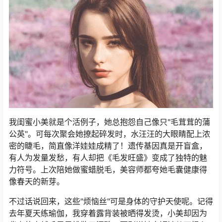
我闺蜜小美就是个活例子，她总抱怨自己像只"毛茸茸的蒲
公英"。可每次聚会她撩起碎发时，水汪汪的大眼睛配上浓
密的睫毛，简直像洋娃娃成精了！遗传基因真是开盲盒，
有人为发量发愁，有人却把《毛发旺盛》变成了独特的魅
力符号。上次陪她做蜜蜡脱毛，美容师都夸她毛囊健康得
像春天的新芽。
不过话说回来，这些"烦恼丝"可是身体的守护天使呢。记得
去年夏天练瑜伽，我穿着露背装被晒得发烫，小美却因为