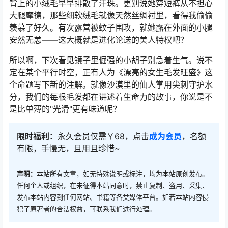
背上的小绒毛早早排散了汗珠。更别说她穿短裤从不担心
大腿摩擦，那些细软绒毛就像天然丝绸衬里，看得我偷偷
羡慕了好久。有次露营被蚊子围攻，就她露在外面的小腿
安然无恙——这大概就是进化论送的美人特权吧？
所以啊，下次看见镜子里倔强的小胡子别急着生气。说不
定在某个平行时空，正有人为《漂亮的女生毛发旺盛》这
个命题写下新的注解。就像沙漠里的仙人掌用尖刺守护水
分，我们的每根毛发都在讲述着生命力的故事，你说是不
是比单薄的"光滑"更有味道呢？
限时福利：
永久会员仅需￥68，点击
成为会员
，名额
有限，手慢无，且用且珍惜~
声明：
本站所有文章，如无特殊说明或标注，均为本站原创发布。
任何个人或组织，在未征得本站同意时，禁止复制、盗用、采集、
发布本站内容到任何网站、书籍等各类媒体平台。如若本站内容侵
犯了原著者的合法权益，可联系我们进行处理。