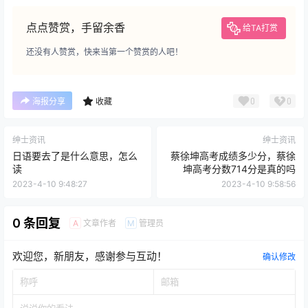
点点赞赏，手留余香
给TA打赏
还没有人赞赏，快来当第一个赞赏的人吧！
0
0
海报分享
收藏
绅士资讯
绅士资讯
日语要去了是什么意思，怎么
蔡徐坤高考成绩多少分，蔡徐
读
坤高考分数714分是真的吗
2023-4-10 9:48:27
2023-4-10 9:58:56
0 条回复
文章作者
管理员
A
M
欢迎您，新朋友，感谢参与互动！
确认修改