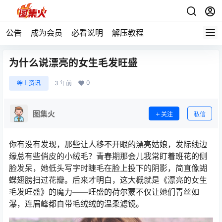
公告
成为会员
必看说明
解压教程
为什么说漂亮的女生毛发旺盛
0
绅士资讯
3 年前
图集火
关注
私信
你有没有发现，那些让人移不开眼的漂亮姑娘，发际线边
缘总有些俏皮的小绒毛？青春期那会儿我常盯着班花的侧
脸发呆，她低头写字时睫毛在脸上投下的阴影，简直像蝴
蝶翅膀扫过花瓣。后来才明白，这大概就是《漂亮的女生
毛发旺盛》的魔力——旺盛的荷尔蒙不仅让她们青丝如
瀑，连眉峰都自带毛绒绒的温柔滤镜。