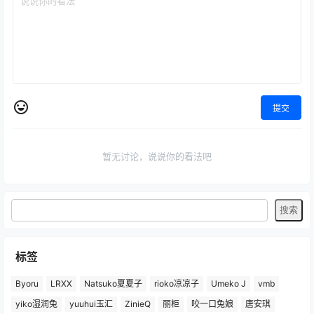
提交
暂无讨论，说说你的看法吧
标签
Byoru
LRXX
Natsuko夏夏子
rioko凉凉子
Umeko J
vmb
yiko湿润兔
yuuhui玉汇
ZinieQ
丽柜
咬一口兔娘
唐安琪